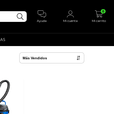
0
Ayuda
Mi cuenta
Mi carrito
AS