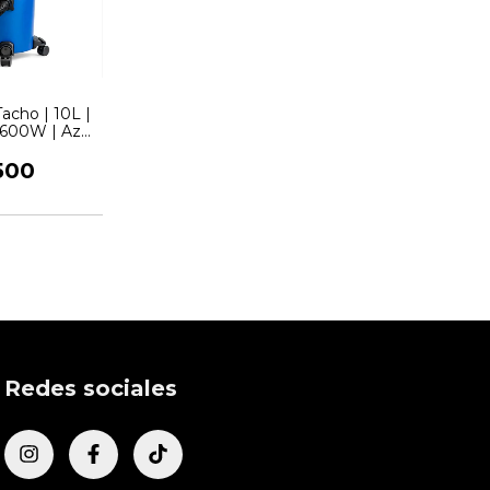
Tacho | 10L |
 600W | Azul
ono
500
Redes sociales