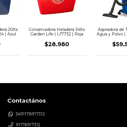
era 20lts
Conservadora Heladera 34lts
Aspiradora de 
24 | Azul
Garden Life | Lf7732 | Roja
Agua y Polvo |
| Su
0
$28.980
$59.
Contactános
5491178917312
91178917312