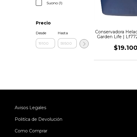
Suono (1)
Precio
Conservadora Helad
Desde
Hasta
Garden Life | Lf77
$19.10
Avisos Legales
Politíca de Devolución
Como Comprar