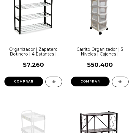
Organizador | Zapatero
Carrito Organizador | 5
Botinero | 4 Estantes |
Niveles | Cajones |
LemonPie | WR4750NB
LemonPie | CS158
$7.260
$50.400
COMPRAR