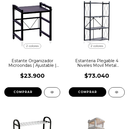
2 colores
2 colores
Estante Organizador
Estanteria Plegable 4
Microondas | Ajustable |
Niveles Movil Metal
Metalico | LemonPie |
Ruedas Cocina
CS16
$23.900
$73.040
COMPRAR
COMPRAR