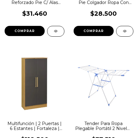
Reforzado Pie C/ Alas
Pie Colgador Ropa Con
Base Canasto Para Ropa
Rueda Vertical | WR4142
$31.460
$28.500
Multifunción | 2 Puertas |
Tender Para Ropa
6 Estantes | Fortaleza |
Plegable Portátil 2 Niveles
Grafito / Teca
Ajustable Metal