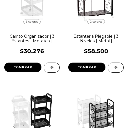
3 colores
2 colores
Carrito Organizador | 3
Estanteria Plegable | 3
Estantes | Metalico |
Niveles | Metal |
Lemon Pie | CS04
LemonPie | CS181
$30.276
$58.500
COMPRAR
COMPRAR